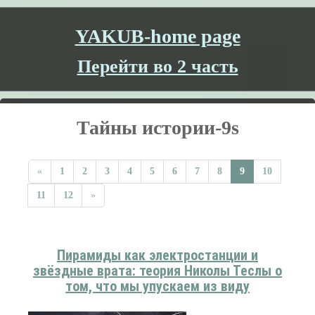
YAKUB-home page
Перейти во 2 часть
Тайны истории-9s
«
1
2
3
4
5
6
7
8
9
10
11
12
»
Пирамиды как электростанции и
звёздные врата: теория Николы Теслы о
том, что мы упускаем из виду