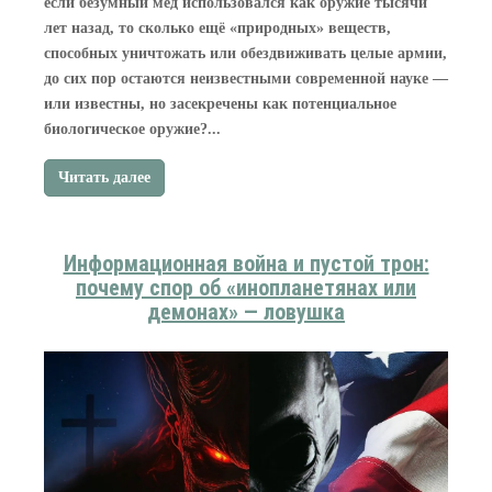
если безумный мёд использовался как оружие тысячи
лет назад, то сколько ещё «природных» веществ,
способных уничтожать или обездвиживать целые армии,
до сих пор остаются неизвестными современной науке —
или известны, но засекречены как потенциальное
биологическое оружие?...
Читать далее
Информационная война и пустой трон:
почему спор об «инопланетянах или
демонах» — ловушка