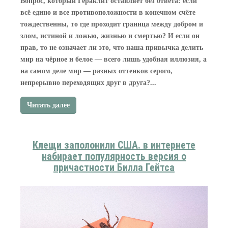
Вопрос, который Гераклит оставляет без ответа: если
всё едино и все противоположности в конечном счёте
тождественны, то где проходит граница между добром и
злом, истиной и ложью, жизнью и смертью? И если он
прав, то не означает ли это, что наша привычка делить
мир на чёрное и белое — всего лишь удобная иллюзия, а
на самом деле мир — разных оттенков серого,
непрерывно переходящих друг в друга?...
Читать далее
Клещи заполонили США. в интернете
набирает популярность версия о
причастности Билла Гейтса