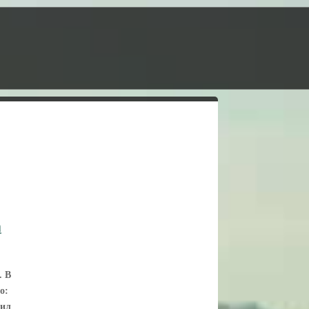
а
. В
о:
нил