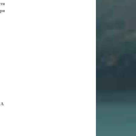
йти
при
 А