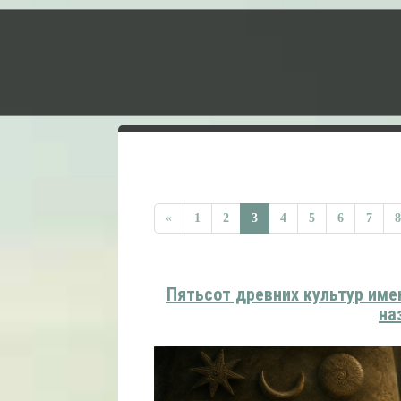
«
1
2
3
4
5
6
7
8
Пятьсот древних культур име
на