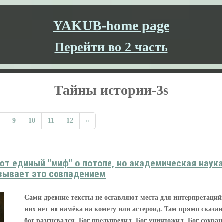
YAKUB-home page
Перейти во 2 часть
Тайны истории-3s
9
10
11
12
»
ют единый "миф" о потопе, но академическая наук
зывает это совпадением
Сами древние тексты не оставляют места для интерпретаций
них нет ни намёка на комету или астероид. Там прямо сказан
бог разгневался. Бог предупредил. Бог уничтожил. Бог сохра