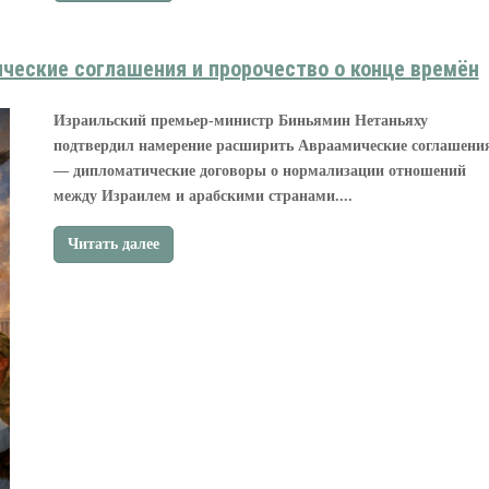
ческие соглашения и пророчество о конце времён
Израильский премьер-министр Биньямин Нетаньяху
подтвердил намерение расширить Авраамические соглашени
— дипломатические договоры о нормализации отношений
между Израилем и арабскими странами....
Читать далее