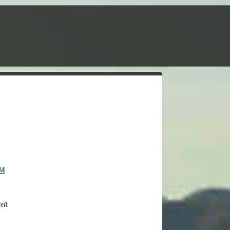
м
сей