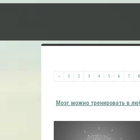
«
1
2
3
4
5
6
7
8
Мозг можно тренировать в лю