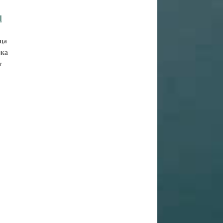
м
ица
ока
т