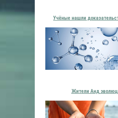
Учёные нашли доказательст
Жители Анд эволюц