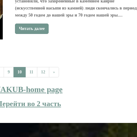
установили, что захороненные в каменном каирне
(искусственной насыпи из камней) люди скончались в период
между 50 годом до нашей эры и 70 годом нашей эры....
Читать далее
9
10
11
12
»
AKUB-home page
Перейти во 2 часть