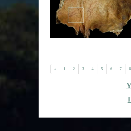
«
1
2
3
4
5
6
7
8
Y