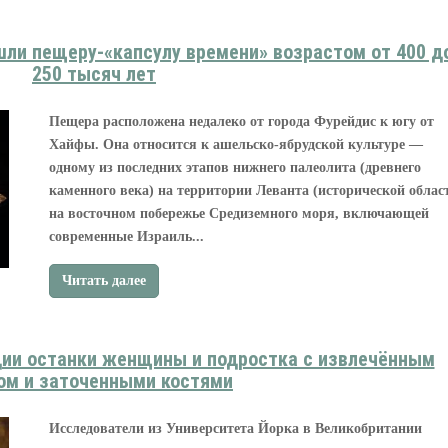
шли пещеру-«капсулу времени» возрастом от 400 д
250 тысяч лет
Пещера расположена недалеко от города Фурейдис к югу от
Хайфы. Она относится к ашельско-ябрудской культуре —
одному из последних этапов нижнего палеолита (древнего
каменного века) на территории Леванта (исторической облас
на восточном побережье Средиземного моря, включающей
современные Израиль...
Читать далее
дии останки женщины и подростка с извлечённым
ом и заточенными костями
Исследователи из Университета Йорка в Великобритании