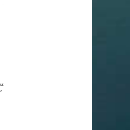
...
од:
е