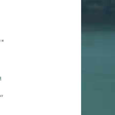
 и
я
кт