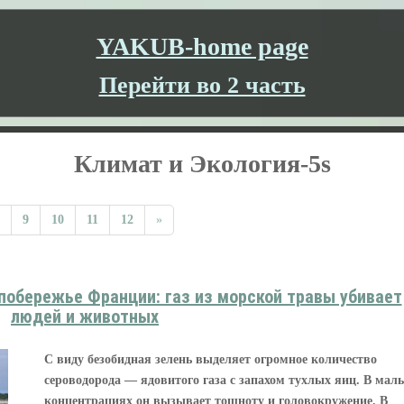
YAKUB-home page
Перейти во 2 часть
Климат и Экология-5s
9
10
11
12
»
побережье Франции: газ из морской травы убивает
людей и животных
С виду безобидная зелень выделяет огромное количество
сероводорода — ядовитого газа с запахом тухлых яиц. В мал
концентрациях он вызывает тошноту и головокружение. В