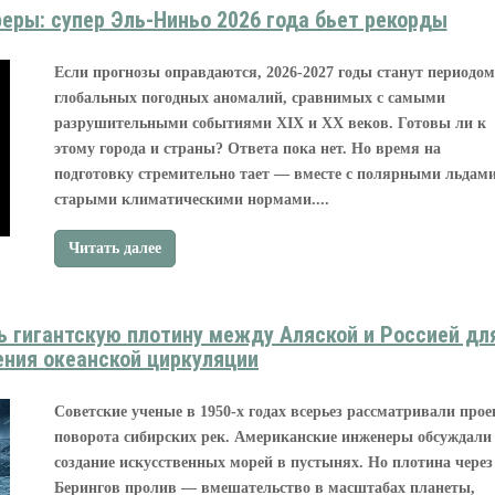
еры: супер Эль-Ниньо 2026 года бьет рекорды
Если прогнозы оправдаются, 2026-2027 годы станут периодом
глобальных погодных аномалий, сравнимых с самыми
разрушительными событиями XIX и XX веков. Готовы ли к
этому города и страны? Ответа пока нет. Но время на
подготовку стремительно тает — вместе с полярными льдами
старыми климатическими нормами....
Читать далее
 гигантскую плотину между Аляской и Россией дл
ения океанской циркуляции
Советские ученые в 1950-х годах всерьез рассматривали прое
поворота сибирских рек. Американские инженеры обсуждали
создание искусственных морей в пустынях. Но плотина через
Берингов пролив — вмешательство в масштабах планеты,