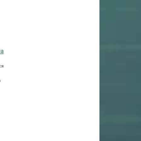
на
ся
а