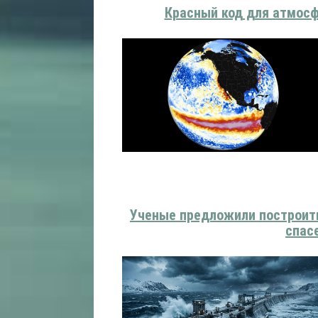
Красный код для атмосф
Ученые предложили построить
спас