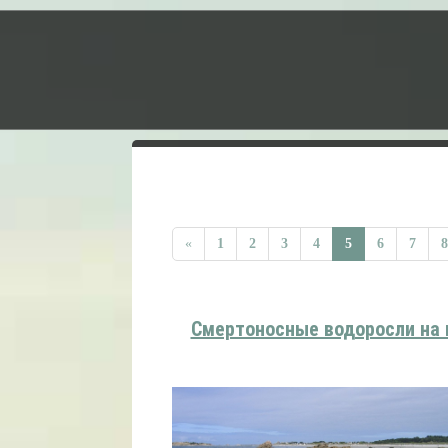
«
1
2
3
4
5
6
7
8
Смертоносные водоросли на 