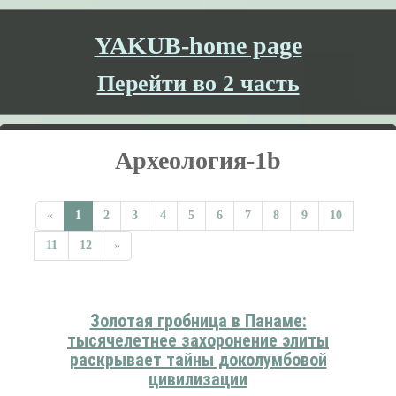
YAKUB-home page
Перейти во 2 часть
Археология-1b
«
1
2
3
4
5
6
7
8
9
10
11
12
»
Золотая гробница в Панаме:
тысячелетнее захоронение элиты
раскрывает тайны доколумбовой
цивилизации