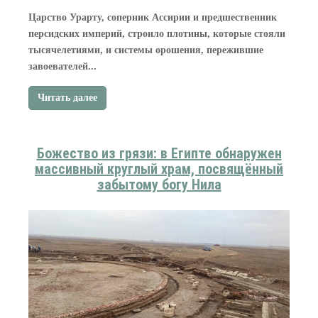
Царство Урарту, соперник Ассирии и предшественник
персидских империй, строило плотины, которые стояли
тысячелетиями, и системы орошения, пережившие
завоевателей...
Читать далее
Божество из грязи: в Египте обнаружен
массивный круглый храм, посвящённый
забытому богу Нила