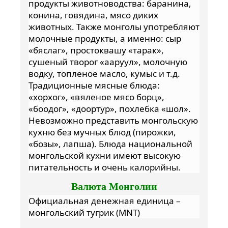
продукты животноводства: баранина,
конина, говядина, мясо диких
животных. Также монголы употребляют
молочные продукты, а именно: сыр
«бяслаг», простоквашу «тарак»,
сушеный творог «ааруул», молочную
водку, топленое масло, кумыс и т.д.
Традиционные мясные блюда:
«хорхог», «вяленое мясо борц»,
«боодог», «доортур», похлебка «шол».
Невозможно представить монгольскую
кухню без мучных блюд (пирожки,
«бозы», лапша). Блюда национальной
монгольской кухни имеют высокую
питательность и очень калорийны.
Валюта Монголии
Официальная денежная единица –
монгольский тугрик (MNT)