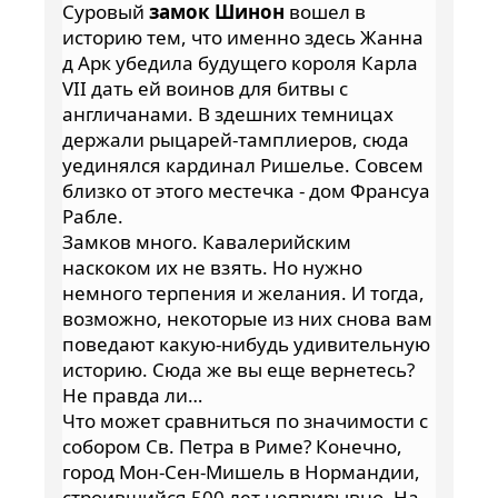
Суровый
замок Шинон
вошел в
историю тем, что именно здесь Жанна
д Арк убедила будущего короля Карла
VII дать ей воинов для битвы с
англичанами. В здешних темницах
держали рыцарей-тамплиеров, сюда
уединялся кардинал Ришелье. Совсем
близко от этого местечка - дом Франсуа
Рабле.
Замков много. Кавалерийским
наскоком их не взять. Но нужно
немного терпения и желания. И тогда,
возможно, некоторые из них снова вам
поведают какую-нибудь удивительную
историю. Сюда же вы еще вернетесь?
Не правда ли…
Что может сравниться по значимости с
собором Св. Петра в Риме? Конечно,
город Мон-Сен-Мишель в Нормандии,
строившийся 500 лет неприрывно. На