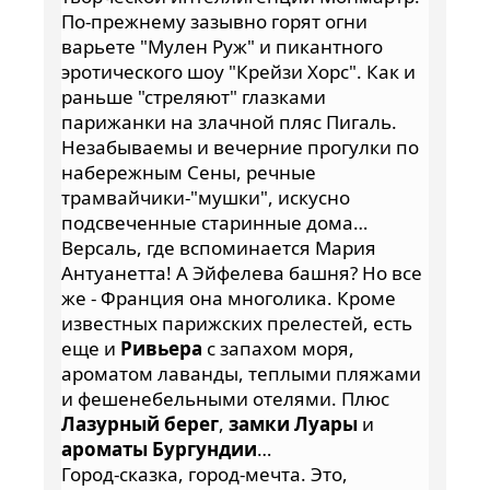
По-прежнему зазывно горят огни
варьете "Мулен Руж" и пикантного
эротического шоу "Крейзи Хорс". Как и
раньше "стреляют" глазками
парижанки на злачной пляс Пигаль.
Незабываемы и вечерние прогулки по
набережным Сены, речные
трамвайчики-"мушки", искусно
подсвеченные старинные дома…
Версаль, где вспоминается Мария
Антуанетта! А Эйфелева башня? Но все
же - Франция она многолика. Кроме
известных парижских прелестей, есть
еще и
Ривьера
с запахом моря,
ароматом лаванды, теплыми пляжами
и фешенебельными отелями. Плюс
Лазурный берег
,
замки Луары
и
ароматы Бургундии
…
Город-сказка, город-мечта. Это,