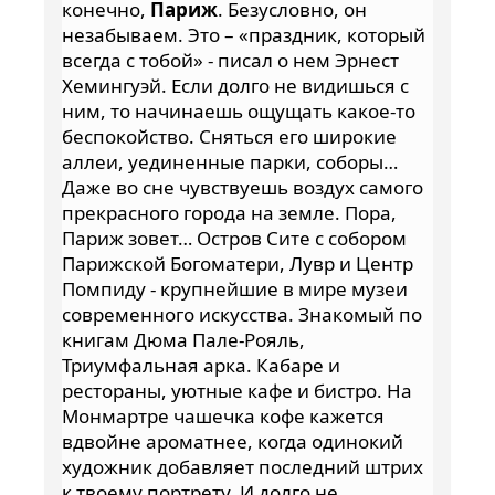
конечно,
Париж
. Безусловно, он
незабываем. Это – «праздник, который
всегда с тобой» - писал о нем Эрнест
Хемингуэй. Если долго не видишься с
ним, то начинаешь ощущать какое-то
беспокойство. Сняться его широкие
аллеи, уединенные парки, соборы…
Даже во сне чувствуешь воздух самого
прекрасного города на земле. Пора,
Париж зовет… Остров Сите с собором
Парижской Богоматери, Лувр и Центр
Помпиду - крупнейшие в мире музеи
современного искусства. Знакомый по
книгам Дюма Пале-Рояль,
Триумфальная арка. Кабаре и
рестораны, уютные кафе и бистро. На
Монмартре чашечка кофе кажется
вдвойне ароматнее, когда одинокий
художник добавляет последний штрих
к твоему портрету. И долго не