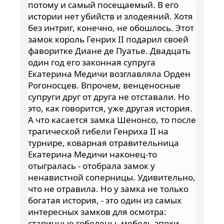
потому и самый посещаемый. В его
истории нет убийств и злодеяний. Хотя
без интриг, конечно, не обошлось. Этот
замок король Генрих II подарил своей
фаворитке Диане де Пуатье. Двадцать
один год его законная супруга
Екатерина Медичи возглавляла Орден
Рогоносцев. Впрочем, венценосные
супруги друг от друга не отставали. Но
это, как говорится, уже другая история.
А что касается замка Шенонсо, то после
трагической гибели Генриха II на
турнире, коварная отравительница
Екатерина Медичи наконец-то
отыгралась - отобрала замок у
ненавистной соперницы. Удивительно,
что не отравила. Но у замка не только
богатая история, - это один из самых
интересных замков для осмотра:
старинные гобелены, мебель эпохи