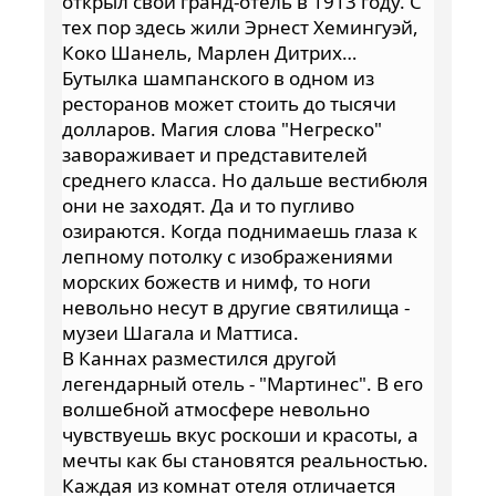
открыл свой гранд-отель в 1913 году. С
тех пор здесь жили Эрнест Хемингуэй,
Коко Шанель, Марлен Дитрих…
Бутылка шампанского в одном из
ресторанов может стоить до тысячи
долларов. Магия слова "Негреско"
завораживает и представителей
среднего класса. Но дальше вестибюля
они не заходят. Да и то пугливо
озираются. Когда поднимаешь глаза к
лепному потолку с изображениями
морских божеств и нимф, то ноги
невольно несут в другие святилища -
музеи Шагала и Маттиса.
В Каннах разместился другой
легендарный отель - "Мартинес". В его
волшебной атмосфере невольно
чувствуешь вкус роскоши и красоты, а
мечты как бы становятся реальностью.
Каждая из комнат отеля отличается