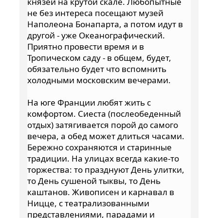
князей на крутой скале. Любопытные
не без интереса посещают музей
Наполеона Бонапарта, а потом идут в
другой - уже Океанографический.
Приятно провести время и в
Тропическом саду - в общем, будет,
обязательно будет что вспомнить
холодными московским вечерами.
На юге Франции любят жить с
комфортом. Сиеста (послеобеденный
отдых) затягивается порой до самого
вечера, а обед может длиться часами.
Бережно сохраняются и старинные
традиции. На улицах всегда какие-то
торжества: то празднуют День улитки,
то День сушеной тыквы, то День
каштанов. Живописен и карнавал в
Ницце, с театрализованными
представлениями, парадами и