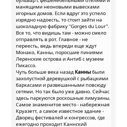
бульвар с фешенебельными отелями и
манящими неоновыми вывесками
игорных домов. Если вдруг это успело
изрядно надоесть, то стоит зайти на
шоколадную фабрику "Gorges du Lour".
Все то, что видишь там - можно смело
отправлять в рот. Главное - не
переесть, ведь впереди еще ждут
Монако, Канны, поросшие пиниями
Леренские острова и Антиб с музеем
Пикассо.
Чуть больше века назад
Канны
были
захолустной деревушкой с рыбацкими
баркасами и развешанными повсюду
сетями. Но так было уже давно. Сейчас
здесь паркуются роскошные лимузины.
Самое знаменитое место - набережная
Круазетт, а самое известное здание -
Дворец фестивалей и конгрессов, где
ежегодно проходит Каннский