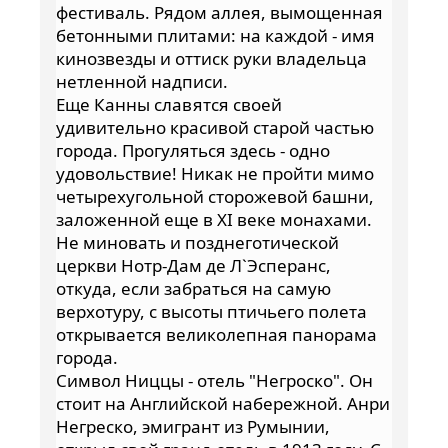
фестиваль. Рядом аллея, вымощенная
бетонными плитами: на каждой - имя
кинозвезды и оттиск руки владельца
нетленной надписи.
Еще Канны славятся своей
удивительно красивой старой частью
города. Прогуляться здесь - одно
удовольствие! Никак не пройти мимо
четырехугольной сторожевой башни,
заложенной еще в ХI веке монахами.
Не миновать и позднеготической
церкви Нотр-Дам де Л`Эсперанс,
откуда, если забраться на самую
верхотуру, с высоты птичьего полета
открывается великолепная панорама
города.
Символ Ниццы - отель "Негроско". Он
стоит на Английской набережной. Анри
Негреско, эмигрант из Румынии,