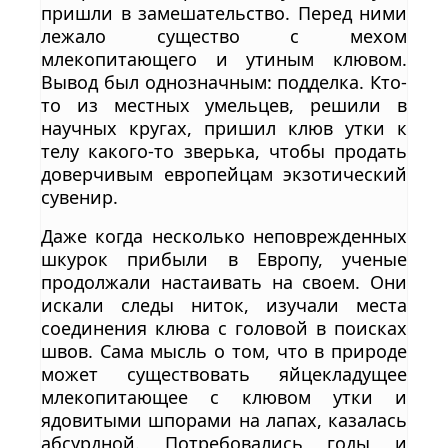
пришли в замешательство. Перед ними
лежало существо с мехом
млекопитающего и утиным клювом.
Вывод был однозначным: подделка. Кто-
то из местных умельцев, решили в
научных кругах, пришил клюв утки к
телу какого-то зверька, чтобы продать
доверчивым европейцам экзотический
сувенир.
Даже когда несколько неповрежденных
шкурок прибыли в Европу, ученые
продолжали настаивать на своем. Они
искали следы ниток, изучали места
соединения клюва с головой в поисках
швов. Сама мысль о том, что в природе
может существовать яйцекладущее
млекопитающее с клювом утки и
ядовитыми шпорами на лапах, казалась
абсурдной. Потребовались годы и