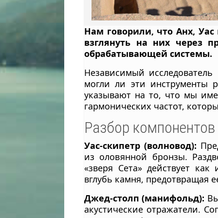
Нам говорили, что Анх, Уа
взглянуть на них через п
обрабатывающей системы.
Независимый исследователь 
могли ли эти инструменты р
указывают на то, что мы име
гармонических частот, котор
Разбор компонентов
Уас-скипетр (волновод):
Пред
из оловянной бронзы. Раздв
«зверя Сета» действует как
вглубь камня, предотвращая е
Джед-столп (манифольд):
Вы
акустические отражатели. Со