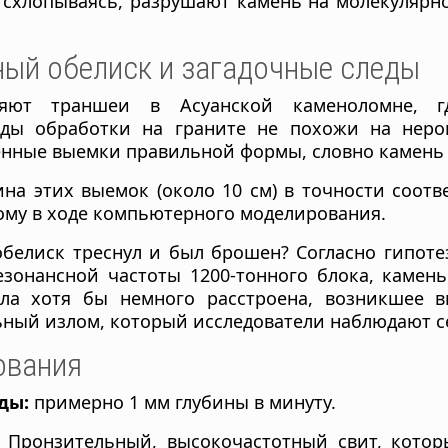
схлопываясь, разрушают камень на молекулярн
ный обелиск и загадочные следы
ляют траншеи в Асуанской каменоломне, г
еды обработки на граните не похожи на неро
гленные выемки правильной формы, словно камен
а этих выемок (около 10 см) в точности соотв
ому в ходе компьютерного моделирования.
белиск треснул и был брошен? Согласно гипоте
зонансной частоты 1200-тонного блока, камен
ла хотя бы немного расстроена, возникшее в
ьный излом, который исследователи наблюдают с
ования
ды:
примерно 1 мм глубины в минуту.
Пронзительный, высокочастотный свит, которы