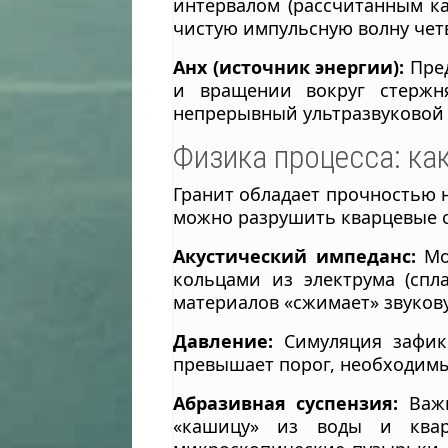
интервалом (рассчитанным ка
чистую импульсную волну чет
Анх (источник энергии):
Пред
и вращении вокруг стержня
непрерывный ультразвуковой 
Физика процесса: ка
Гранит обладает прочностью 
можно разрушить кварцевые с
Акустический импеданс:
Мод
кольцами из электрума (спл
материалов «сжимает» звукову
Давление:
Симуляция зафикс
превышает порог, необходимы
Абразивная суспензия:
Важн
«кашицу» из воды и квар