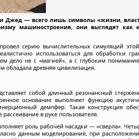
с и Джед — всего лишь символы «жизни, власт
ризму машиностроения, они выглядят как 
провел серию вычислительных симуляций этой
еалистично использоваться для обработки гра
ем дело не с «магией», а с глубоким понимани
ым обладала древняя цивилизация.
ставляет собой длинный резонансный стержен
оенное основание выполняет функцию акустиче
 инерционный демпфер. Такая конструкция обе
е рассеивание в руке пользователя.
полняет роль рабочей насадки — «сверла». Четы
гласно данным моделирования, при расположен