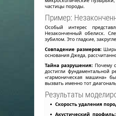
микроскопические пузырьки, 
частицы породы.
Пример: Незакончен
Особый интерес представ
Незаконченный обелиск. Сл
зубилом. Это гладкие, закру
Совпадение размеров:
Ширин
основания Джеда, рассчитанн
Тайна разрушения:
Почему о
достигли фундаментальной ре
«гармоническая машина» бы
вызвать именно тот диагонал
Результаты моделир
Скорость удаления поро
Акустический профиль: