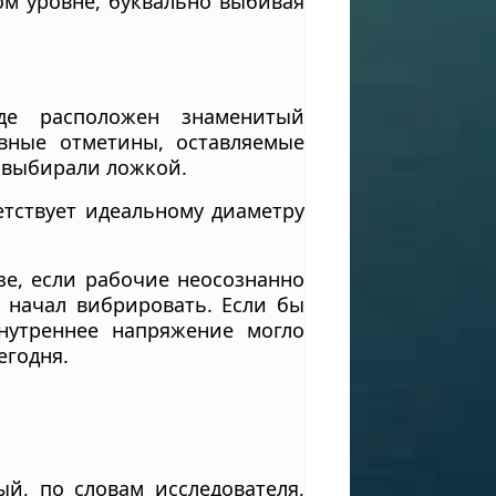
ом уровне, буквально выбивая
де расположен знаменитый
вные отметины, оставляемые
ь выбирали ложкой.
етствует идеальному диаметру
зе, если рабочие неосознанно
ь начал вибрировать. Если бы
нутреннее напряжение могло
егодня.
й, по словам исследователя,