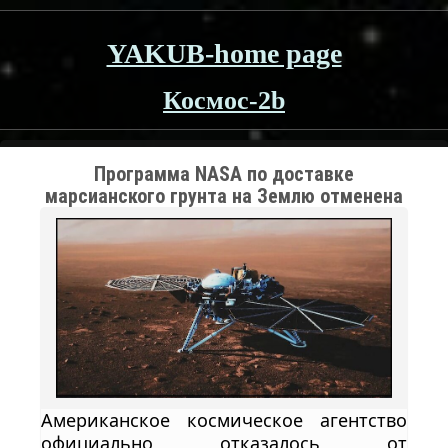
YAKUB-home page
Космос-2b
Программа NASA по доставке
марсианского грунта на Землю отменена
— Китай продолжает гонку за следами
жизни
Американское космическое агентство
официально отказалось от