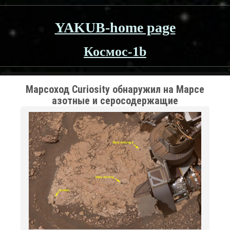
YAKUB-home page
Космос-1b
Марсоход Curiosity обнаружил на Марсе
азотные и серосодержащие
органические молекулы — строительные
блоки жизни